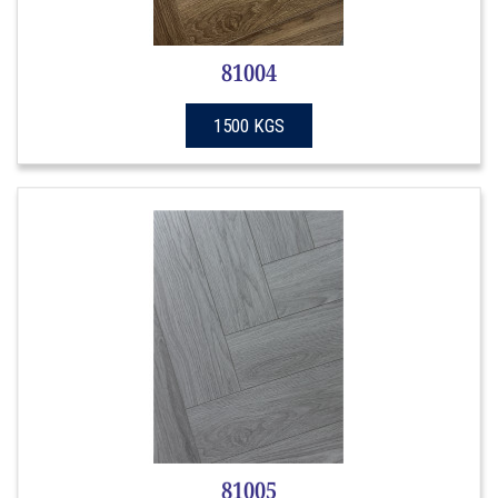
81004
1500 KGS
81005