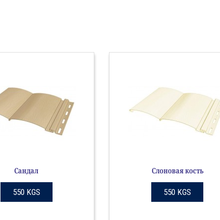
Сандал
Слоновая кость
550 KGS
550 KGS